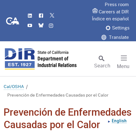
Skip
Press room
to
Careers at DIR
LinkedIn
Flickr
Twitter
Main
CA.gov
Índice en español
YouTube
Bluesky
Instagram
Content
Settings
Translate
Search
Menu
Custom Google Search
Subm
Cal/OSHA
Prevención de Enfermedades Causadas por el Calor
Prevención de Enfermedades
English
Causadas por el Calor