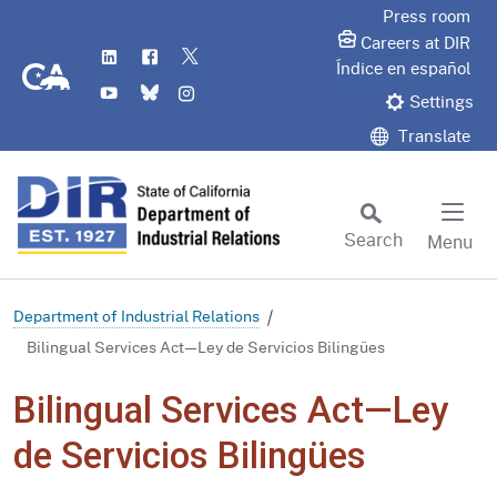
Skip
Press room
to
Careers at DIR
LinkedIn
Flickr
Twitter
Main
CA.gov
Índice en español
YouTube
Bluesky
Instagram
Content
Settings
Translate
Search
Menu
Custom Google Search
Subm
Department of Industrial Relations
Bilingual Services Act—Ley de Servicios Bilingües
Bilingual Services Act—Ley
de Servicios Bilingües