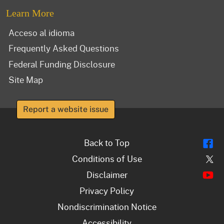
Learn More
Acceso al idioma
Frequently Asked Questions
Federal Funding Disclosure
Site Map
Report a website issue
Fl
Back to Top
Tw
Conditions of Use
Y
Disclaimer
Privacy Policy
Nondiscrimination Notice
Accessibility