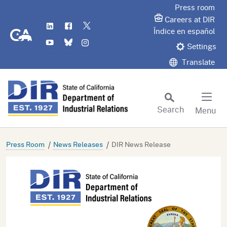
Skip
Press room
to
Careers at DIR
LinkedIn
Flickr
Twitter
Main
CA.gov
Índice en español
YouTube
Bluesky
Instagram
Content
Settings
Translate
Search
Menu
Custom Google Search
Subm
Press Room
News Releases
DIR News Release