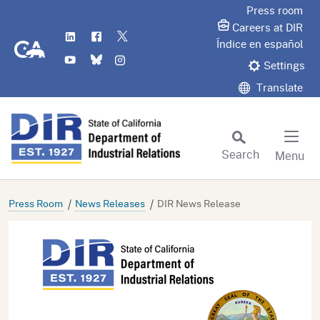
Skip
Press room
to
Careers at DIR
LinkedIn
Flickr
Twitter
Main
CA.gov
Índice en español
YouTube
Bluesky
Instagram
Content
Settings
Translate
Search
Menu
Custom Google Search
Subm
Press Room
News Releases
DIR News Release