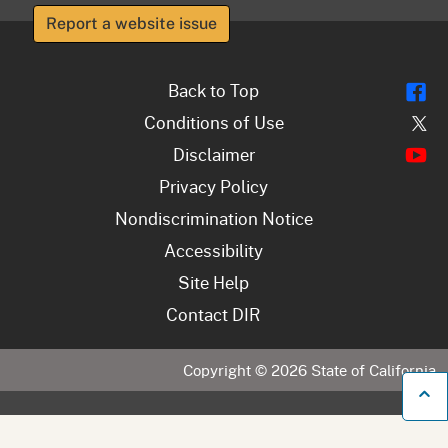
Report a website issue
Fl
Back to Top
Tw
Conditions of Use
Y
Disclaimer
Privacy Policy
Nondiscrimination Notice
Accessibility
Site Help
Contact DIR
Copyright ©
2026
State of California
B