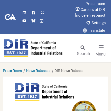
Skip
Press room
to
Careers at DIR
LinkedIn
Flickr
Twitter
Main
CA.gov
Índice en español
YouTube
Bluesky
Instagram
Content
Settings
Translate
Search
Menu
Custom Google Search
Subm
Press Room
News Releases
DIR News Release