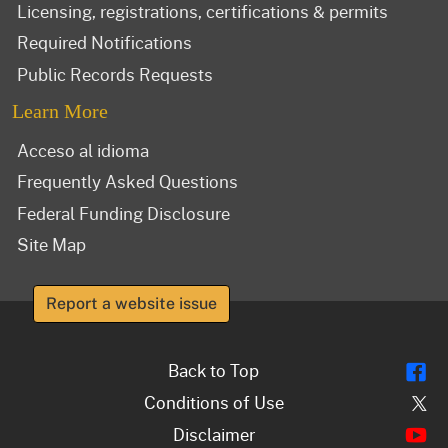
Licensing, registrations, certifications & permits
Required Notifications
Public Records Requests
Learn More
Acceso al idioma
Frequently Asked Questions
Federal Funding Disclosure
Site Map
Report a website issue
Fl
Back to Top
Tw
Conditions of Use
Y
Disclaimer