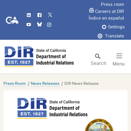
Skip
Press room
to
Careers at DIR
LinkedIn
Flickr
Twitter
Main
CA.gov
Índice en español
YouTube
Bluesky
Instagram
Content
Settings
Translate
Search
Menu
Custom Google Search
Subm
Press Room
News Releases
DIR News Release