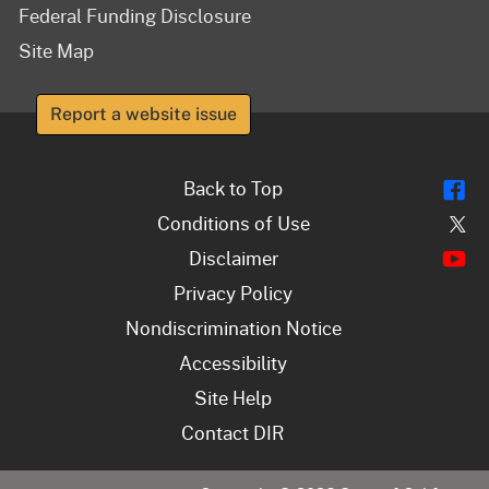
Federal Funding Disclosure
Site Map
Report a website issue
Fl
Back to Top
Tw
Conditions of Use
Y
Disclaimer
Privacy Policy
Nondiscrimination Notice
Accessibility
Site Help
Contact DIR