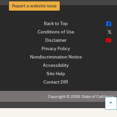
Report a website issue
Fl
Back to Top
Tw
Conditions of Use
Y
Disclaimer
Privacy Policy
Nondiscrimination Notice
Accessibility
Site Help
Contact DIR
Copyright ©
2026
State of California
B