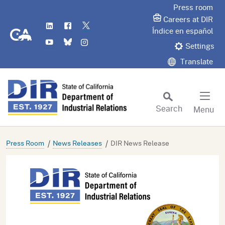
Skip
Press room
to
Careers at DIR
LinkedIn
Flickr
Twitter
Main
CA.gov
Índice en español
YouTube
Bluesky
Instagram
Content
Settings
Translate
Search
Menu
Custom Google Search
Subm
Press Room
News Releases
DIR News Release