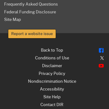
Frequently Asked Questions
Federal Funding Disclosure
Site Map
Report a website issue
Fl
Back to Top
Tw
Conditions of Use
Y
Disclaimer
Privacy Policy
Nondiscrimination Notice
Accessibility
Site Help
Contact DIR