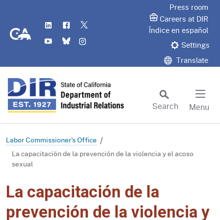
Skip
Press room
to
Careers at DIR
LinkedIn
Flickr
Twitter
Main
CA.gov
Índice en español
YouTube
Bluesky
Instagram
Content
Settings
Translate
Search
Menu
Custom Google Search
Subm
Labor Commissioner's Office
La capacitación de la prevención de la violencia y el acoso
sexual
La capacitación de la
prevención de la violencia y