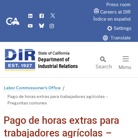
Skip
Press room
to
Careers at DIR
LinkedIn
Flickr
Twitter
Main
CA.gov
Índice en español
YouTube
Bluesky
Instagram
Content
Settings
Translate
Search
Menu
Custom Google Search
Subm
Labor Commissioner's Office
Pago de horas extras para trabajadores agrícolas –
Preguntas comunes
Pago de horas extras para
trabajadores agrícolas –