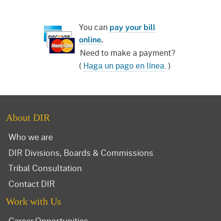
You can
pay your bill
online
.
Need to make a payment?
(
Haga un pago en línea
. )
About DIR
Who we are
DIR Divisions, Boards & Commissions
Tribal Consultation
Contact DIR
Work with Us
Career Opportunities