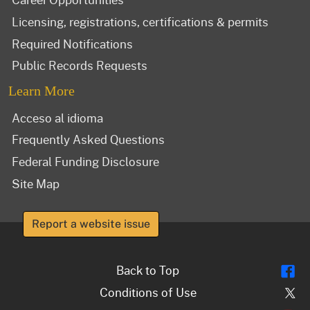
Licensing, registrations, certifications & permits
Required Notifications
Public Records Requests
Learn More
Acceso al idioma
Frequently Asked Questions
Federal Funding Disclosure
Site Map
Report a website issue
Fl
Back to Top
Tw
Conditions of Use