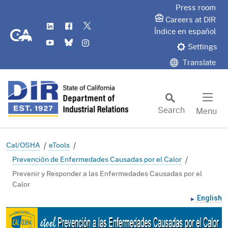
Skip
Press room
to
Careers at DIR
LinkedIn
Flickr
Twitter
Main
CA.gov
Índice en español
YouTube
Bluesky
Instagram
Content
Settings
Translate
Search
Menu
Custom Google Search
Subm
Cal/OSHA
eTools
Prevención de Enfermedades Causadas por el Calor
Prevenir y Responder a las Enfermedades Causadas por el
Calor
English