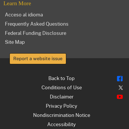
Learn More
Acceso al idioma
Frequently Asked Questions
Federal Funding Disclosure
Site Map
Report a website issue
Fl
Back to Top
Tw
Conditions of Use
Y
Disclaimer
Privacy Policy
Nondiscrimination Notice
Accessibility