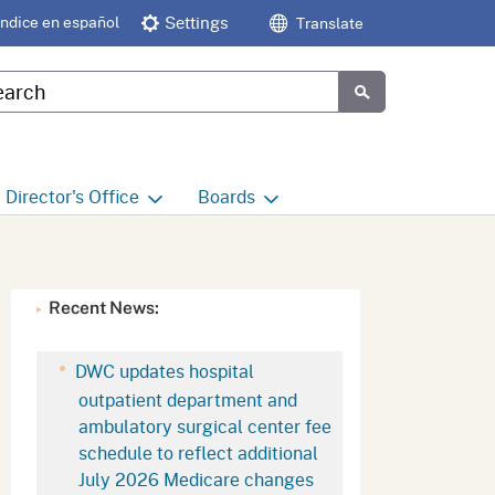
Índice en español
Settings
Translate
tom Google Search
Submit
Director's
Office
Boards
e
Director's Office Home
Boards and Commissions
Home
h
Office of Legislative and
Recent News:
Regulatory Affairs
Commission on Health and
Safety and Workers'
Compensation (CHSWC)
Office of the Director -
DWC updates hospital
Research
outpatient department and
Occupational Safety & Health
ambulatory surgical center fee
Standards Board
(OSHSB)
Office of the Director -
schedule to reflect additional
Decisions and Determinations
July 2026 Medicare changes
Occupational Safety & Health