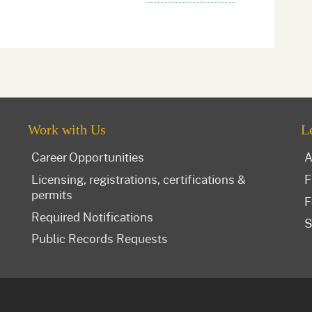
Work with Us
L
Career Opportunities
A
Licensing, registrations, certifications &
F
permits
F
Required Notifications
S
Public Records Requests