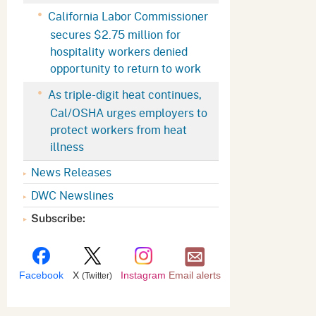
Appeals Board
(OSHAB)
Press Room
California Labor Commissioner
secures $2.75 million for
Workers' Compensation
Public Works
hospitality workers denied
Appeals Board (WCAB)
Self Insurance Plans
opportunity to return to work
Fast Food Council
As triple-digit heat continues,
Labor Enforcement
Cal/OSHA urges employers to
Industrial Welfare Commission
(IWC)
About DIR
protect workers from heat
illness
News Releases
DWC Newslines
Subscribe:
Facebook
X
Instagram
Email alerts
(Twitter)