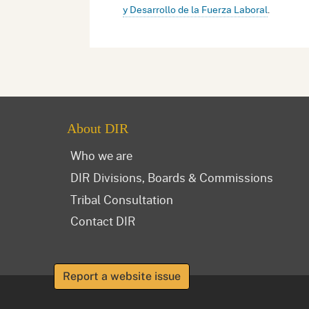
y Desarrollo de la Fuerza Laboral
.
About DIR
Who we are
DIR Divisions, Boards & Commissions
Tribal Consultation
Contact DIR
Report a website issue