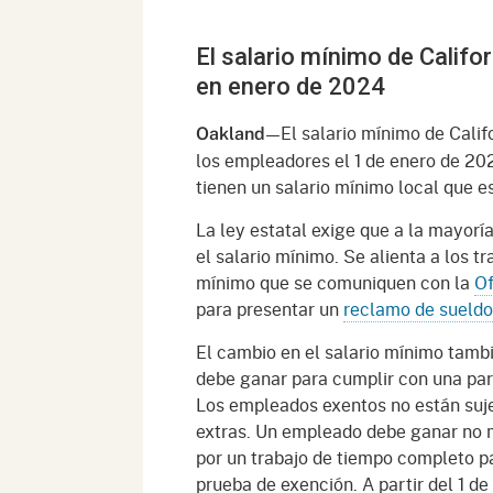
Mana
Partnership Programs
Outreach
El salario mínimo de Califo
Payment Options
Empl
Policy
en enero de 2024
Permits, Registrations,
Inde
Databases
Certifications, & Licenses
—El salario mínimo de Calif
Oakland
Infor
los empleadores el 1 de enero de 20
Opinions
Unit
Public Safety
tienen un salario mínimo local que es
Retaliation
Required Notifications
Injur
La ley estatal exige que a la mayoría
el salario mínimo. Se alienta a los 
Training
Worker Safety & Health in
Medic
mínimo que se comuniquen con la
Of
Wildfire Regions
para presentar un
reclamo de sueldo
Postings
The 
Supp
Workplace Postings
El cambio en el salario mínimo tamb
Registration Services
debe ganar para cumplir con una par
UEBT
Los empleados exentos no están suje
Public Works
extras. Un empleado debe ganar no m
por un trabajo de tiempo completo par
Electrician Certification
prueba de exención. A partir del 1 d