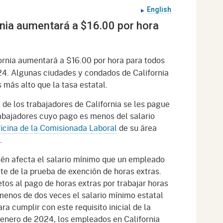
gement System
English
Audits
Employers
rnia aumentará a $16.00 por hora
oyer Information
Forms
Veterans
pendent Medical Review
Regulations
ornia aumentará a $16.00 por hora para todos
mation and Assistance
24. Algunas ciudades y condados de California
Contact
 más alto que la tasa estatal.
ed Worker
 de los trabajadores de California se les pague
trabajadores cuyo pago es menos del salario
al Unit
icina de la Comisionada Laboral
de su área
.
Return-to-Work
lement Program
ién afecta el salario mínimo que un empleado
te de la prueba de exención de horas extras.
F & SIBTF
tos al pago de horas extras por trabajar horas
enos de dos veces el salario mínimo estatal
a cumplir con este requisito inicial de la
e enero de 2024, los empleados en California