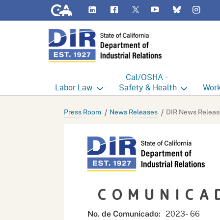
CA.gov
LinkedIn
Flickr
YouTube
Inst
Twitter
Bluesky
Cal/OSHA -
Labor
Law
Safety & Health
Work
Labor Commissioner's Office
Cal/OSHA Home
Work
Press Room
News Releases
DIR News Releas
Judgment Enforcement Unit
Consultation
A - Z
Wages
Enforcement
Cour
Offices
Heat Illness Prevention
Disab
COMUNICA
BOFE
Injury & Illness Prevention
Distr
Program
Minors
Elect
2023- 66
No. de Comunicado: