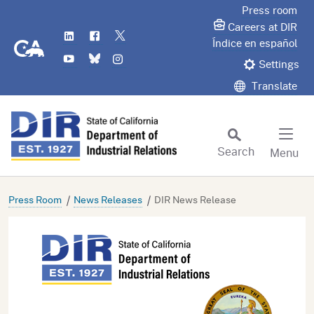
Skip
Press room
to
Careers at DIR
LinkedIn
Flickr
Twitter
Main
CA.gov
Índice en español
YouTube
Bluesky
Instagram
Content
Settings
Translate
Search
Menu
Custom Google Search
Subm
Press Room
News Releases
DIR News Release