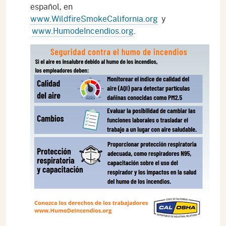
español, en
www.WildfireSmokeCalifornia.org
y
www.HumodeIncendios.org
.