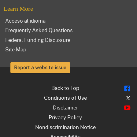
Learn More
Acceso al idioma
Frequently Asked Questions
Federal Funding Disclosure
Site Map
Report a website issue
Fl
Back to Top
Tw
Conditions of Use
Y
Disclaimer
Privacy Policy
Nondiscrimination Notice
Accessibility